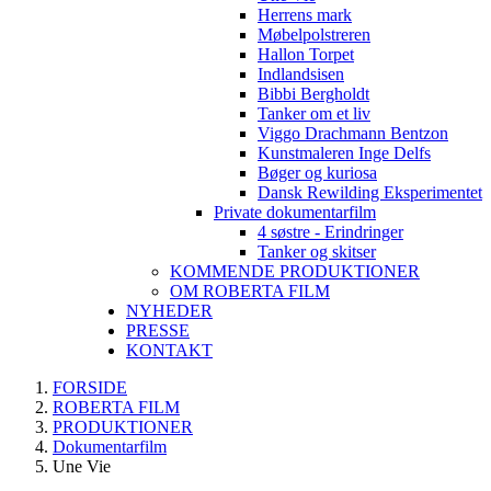
Herrens mark
Møbelpolstreren
Hallon Torpet
Indlandsisen
Bibbi Bergholdt
Tanker om et liv
Viggo Drachmann Bentzon
Kunstmaleren Inge Delfs
Bøger og kuriosa
Dansk Rewilding Eksperimentet
Private dokumentarfilm
4 søstre - Erindringer
Tanker og skitser
KOMMENDE PRODUKTIONER
OM ROBERTA FILM
NYHEDER
PRESSE
KONTAKT
FORSIDE
ROBERTA FILM
PRODUKTIONER
Dokumentarfilm
Une Vie