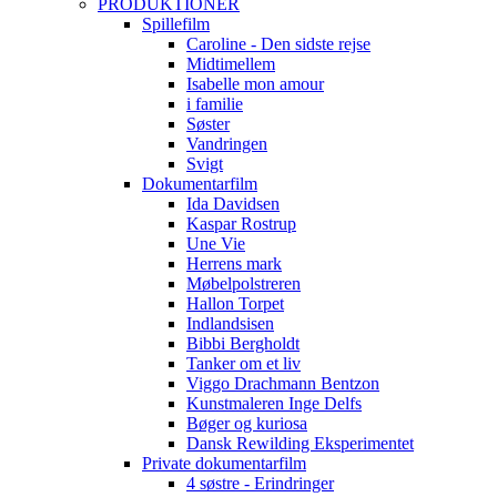
PRODUKTIONER
Spillefilm
Caroline - Den sidste rejse
Midtimellem
Isabelle mon amour
i familie
Søster
Vandringen
Svigt
Dokumentarfilm
Ida Davidsen
Kaspar Rostrup
Une Vie
Herrens mark
Møbelpolstreren
Hallon Torpet
Indlandsisen
Bibbi Bergholdt
Tanker om et liv
Viggo Drachmann Bentzon
Kunstmaleren Inge Delfs
Bøger og kuriosa
Dansk Rewilding Eksperimentet
Private dokumentarfilm
4 søstre - Erindringer