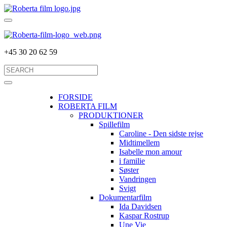
+45 30 20 62 59
FORSIDE
ROBERTA FILM
PRODUKTIONER
Spillefilm
Caroline - Den sidste rejse
Midtimellem
Isabelle mon amour
i familie
Søster
Vandringen
Svigt
Dokumentarfilm
Ida Davidsen
Kaspar Rostrup
Une Vie