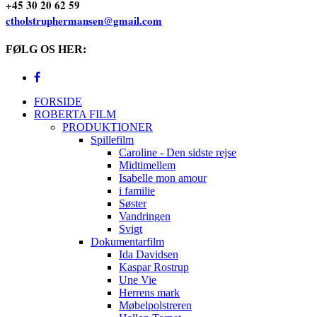
+45 30 20 62 59
ctholstruphermansen@gmail.com
FØLG OS HER:
FORSIDE
ROBERTA FILM
PRODUKTIONER
Spillefilm
Caroline - Den sidste rejse
Midtimellem
Isabelle mon amour
i familie
Søster
Vandringen
Svigt
Dokumentarfilm
Ida Davidsen
Kaspar Rostrup
Une Vie
Herrens mark
Møbelpolstreren