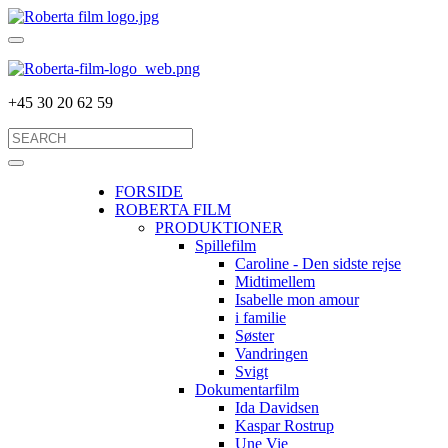
+45 30 20 62 59
FORSIDE
ROBERTA FILM
PRODUKTIONER
Spillefilm
Caroline - Den sidste rejse
Midtimellem
Isabelle mon amour
i familie
Søster
Vandringen
Svigt
Dokumentarfilm
Ida Davidsen
Kaspar Rostrup
Une Vie