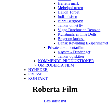
Herrens mark
Møbelpolstreren
Hallon Torpet
Indlandsisen
Bibbi Bergholdt
Tanker om et liv
Viggo Drachmann Bentzon
Kunstmaleren Inge Delfs
Bøger og kuriosa
Dansk Rewilding Eksperimentet
Private dokumentarfilm
4 søstre - Erindringer
Tanker og skitser
KOMMENDE PRODUKTIONER
OM ROBERTA FILM
NYHEDER
PRESSE
KONTAKT
Roberta Film
Læs sidste nyt